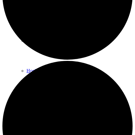
Rückenschule und Wirbelsäulen­gymnastik
Senioren-Gymnastik
Hocker-Gymnastik
Fitness für Männer
Kurs beginnen