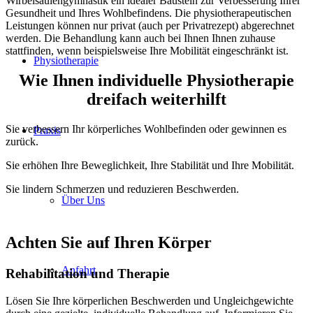
Wirbel­säulen­gymnastik ein idealer Baustein zur Verbesserung Ihrer
Gesundheit und Ihres Wohl­befindens. Die physio­therapeutischen
Leistungen können nur privat (auch per Privatrezept) abgerechnet
werden. Die Behandlung kann auch bei Ihnen Ihnen zuhause
stattfinden, wenn beispielsweise Ihre Mobilität eingeschränkt ist.
Physiotherapie
Wie Ihnen individuelle Physiotherapie
dreifach weiterhilft
Sie verbessern Ihr körperliches Wohl­befinden oder gewinnen es
Praxis
zurück.
Sie erhöhen Ihre Beweglichkeit, Ihre Stabilität und Ihre Mobilität.
Sie lindern Schmerzen und reduzieren Beschwerden.
Über Uns
Achten Sie auf Ihren Körper
Anfahrt
Rehabilitation und Therapie
Lösen Sie Ihre körperlichen Beschwerden und Ungleich­gewichte