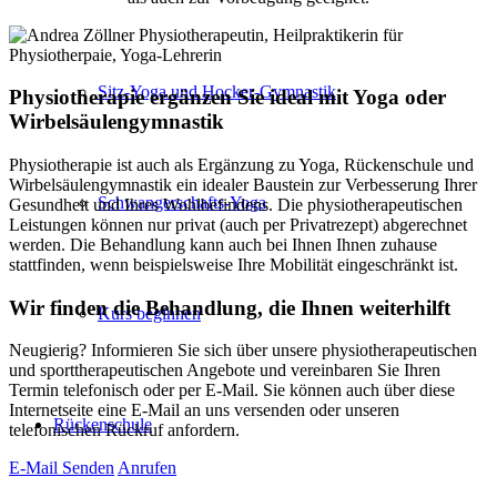
Sitz-Yoga und Hocker-Gymnastik
Physio­therapie ergänzen Sie ideal mit Yoga oder
Wirbel­säulen­gymnastik
Physiotherapie ist auch als Ergänzung zu Yoga, Rücken­schule und
Wirbel­säulen­gymnastik ein idealer Baustein zur Verbesserung Ihrer
Schwanger­schafts-Yoga
Gesundheit und Ihres Wohl­befindens. Die physio­therapeutischen
Leistungen können nur privat (auch per Privatrezept) abgerechnet
werden. Die Behandlung kann auch bei Ihnen Ihnen zuhause
stattfinden, wenn beispielsweise Ihre Mobilität eingeschränkt ist.
Wir finden die Behandlung, die Ihnen weiterhilft
Kurs beginnen
Neugierig? Informieren Sie sich über unsere physio­thera­peu­tischen
und sport­therapeu­tischen Ange­bote und verein­baren Sie Ihren
Termin telefonisch oder per E-Mail. Sie können auch über diese
Internet­seite eine E-Mail an uns versenden oder unseren
Rückenschule
telefonischen Rückruf anfordern.
E-Mail Senden
Anrufen