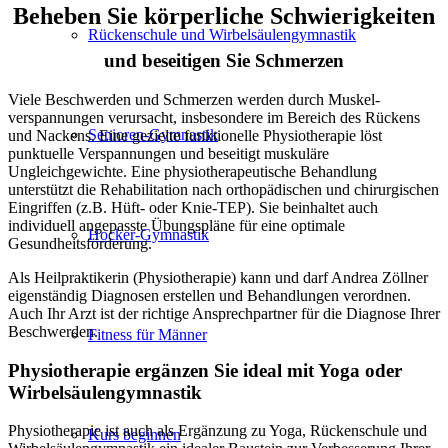
Beheben Sie körperliche Schwierig­keiten
Rückenschule und Wirbelsäulen­gymnastik
und beseitigen Sie Schmerzen
Viele Beschwerden und Schmerzen werden durch Muskel­
verspannungen verursacht, insbesondere im Bereich des Rückens
Senioren-Gymnastik
und Nackens. Eine gezielte funktionelle Physiotherapie löst
punktuelle Verspannungen und beseitigt muskuläre
Ungleichgewichte. Eine physio­therapeutische Behandlung
unterstützt die Rehabilitation nach orthopädischen und chirurgischen
Eingriffen (z.B. Hüft- oder Knie-TEP). Sie beinhaltet auch
individuell angepasste Übungspläne für eine optimale
Hocker-Gymnastik
Gesundheitsförderung.
Als Heilpraktikerin (Physiotherapie) kann und darf Andrea Zöllner
eigenständig Diagnosen erstellen und Behandlungen verordnen.
Auch Ihr Arzt ist der richtige Ansprech­partner für die Diagnose Ihrer
Beschwerden.
Fitness für Männer
Physio­therapie ergänzen Sie ideal mit Yoga oder
Wirbel­säulen­gymnastik
Physiotherapie ist auch als Ergänzung zu Yoga, Rücken­schule und
Kurs beginnen