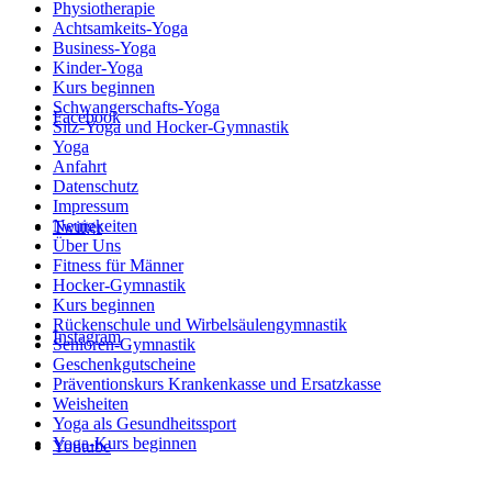
Physiotherapie
Achtsamkeits-Yoga
Business-Yoga
Kinder-Yoga
Kurs beginnen
Schwanger­schafts-Yoga
Facebook
Sitz-Yoga und Hocker-Gymnastik
Yoga
Anfahrt
Datenschutz
Impressum
Neuigkeiten
Twitter
Über Uns
Fitness für Männer
Hocker-Gymnastik
Kurs beginnen
Rückenschule und Wirbelsäulen­gymnastik
Instagram
Senioren-Gymnastik
Geschenkgutscheine
Präventionskurs Krankenkasse und Ersatzkasse
Weisheiten
Yoga als Gesundheitssport
Yoga-Kurs beginnen
Youtube