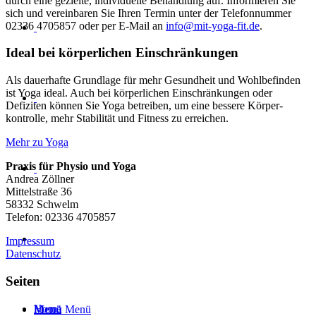
durch eine gezielte, individuelle Behandlung auf. Informieren Sie
sich und vereinbaren Sie Ihren Termin unter der Telefonnummer
02336 4705857 oder per E-Mail an
info@mit-yoga-fit.de
.
Ideal bei körperlichen Ein­schränkungen
Als dauerhafte Grundlage für mehr Gesundheit und Wohl­befinden
ist Yoga ideal. Auch bei körperlichen Ein­schränkungen oder
Defiziten können Sie Yoga betreiben, um eine bessere Körper­
kontrolle, mehr Stabilität und Fitness zu erreichen.
Mehr zu Yoga
Praxis für Physio und Yoga
Andrea Zöllner
Mittelstraße 36
58332 Schwelm
Telefon: 02336 4705857
Impressum
Datenschutz
Seiten
Home
Menü
Menü