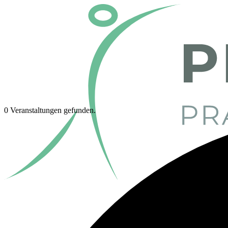
0 Veranstaltungen gefunden.