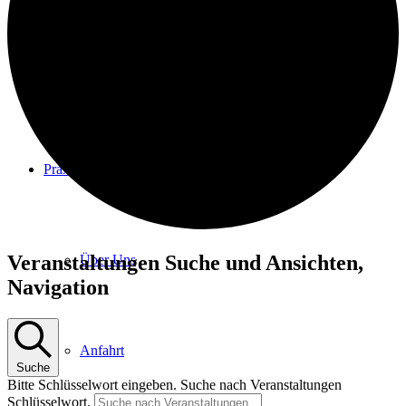
Physiotherapie
Praxis
Veranstaltungen
Veranstaltungen Suche und Ansichten,
Über Uns
Navigation
Anfahrt
Suche
Bitte Schlüsselwort eingeben. Suche nach Veranstaltungen
Schlüsselwort.