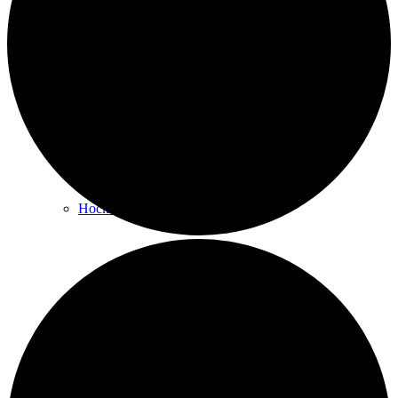
Rückenschule und Wirbelsäulen­gymnastik
Senioren-Gymnastik
Hocker-Gymnastik
Fitness für Männer
Kurs beginnen