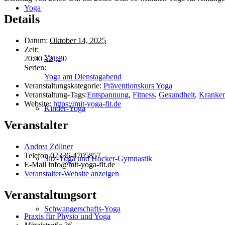
Yoga
Details
Datum:
Oktober 14, 2025
Zeit:
Yoga
20:00 - 21:30
Serien:
Yoga am Dienstagabend
Veranstaltungskategorie:
Präventionskurs Yoga
Veranstaltung-Tags:
Entspannung
,
Fitness
,
Gesundheit
,
Kranken
Website:
https://mit-yoga-fit.de
Kinder-Yoga
Veranstalter
Andrea Zöllner
Telefon
02336-4705857
Sitz-Yoga und Hocker-Gymnastik
E-Mail
info@mit-yoga-fit.de
Veranstalter-Website anzeigen
Veranstaltungsort
Schwanger­schafts-Yoga
Praxis für Physio und Yoga