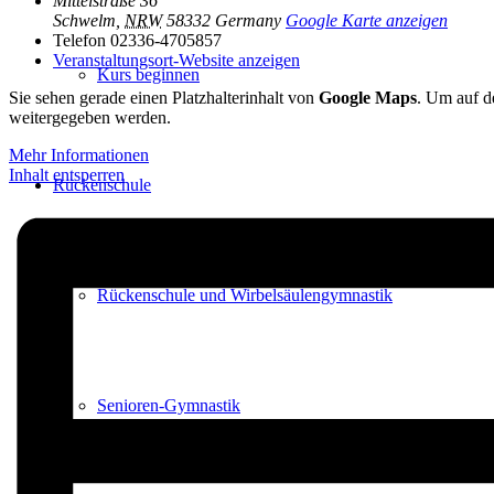
Mittelstraße 36
Schwelm
,
NRW
58332
Germany
Google Karte anzeigen
Telefon
02336-4705857
Veranstaltungsort-Website anzeigen
Kurs beginnen
Sie sehen gerade einen Platzhalterinhalt von
Google Maps
. Um auf de
weitergegeben werden.
Mehr Informationen
Inhalt entsperren
Rückenschule
Rückenschule und Wirbelsäulen­gymnastik
Senioren-Gymnastik