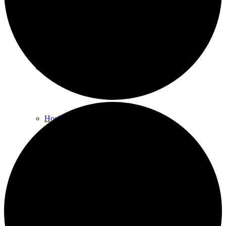
Rückenschule und Wirbelsäulen­gymnastik
Senioren-Gymnastik
Hocker-Gymnastik
Fitness für Männer
Kurs beginnen