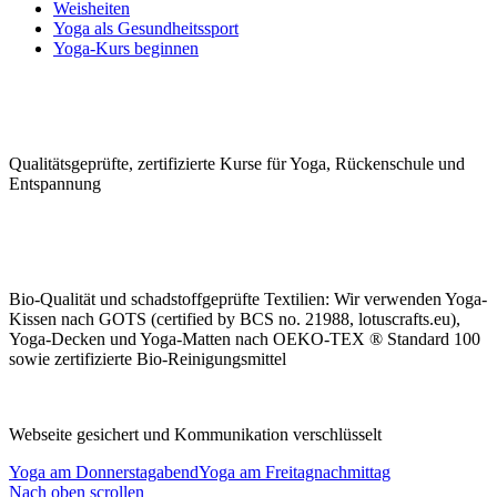
Weisheiten
Yoga als Gesundheitssport
Yoga-Kurs beginnen
Qualitäts­geprüfte, zerti­fizierte Kurse für Yoga, Rücken­schule und
Ent­spannung
Bio-Qualität und schad­stoffge­prüfte Tex­tilien: Wir ver­wen­den Yoga-
Kissen nach GOTS (certified by BCS no. 21988, lotuscrafts.eu),
Yoga-Decken und Yoga-Matten nach OEKO-TEX ® Standard 100
sowie zerti­fizierte Bio-Rei­nigungs­mittel
Webseite gesichert und Kommunikation verschlüsselt
Yoga am Donnerstagabend
Yoga am Freitagnachmittag
Nach oben scrollen