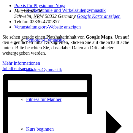
Praxis für Physio und Yoga
Rückenschule und Wirbelsäulen­gymnastik
Mittelstraße 36
Schwelm
,
NRW
58332
Germany
Google Karte anzeigen
Telefon
02336-4705857
Veranstaltungsort-Website anzeigen
Sie sehen gerade einen Platzhalterinhalt von
Google Maps
. Um auf
Senioren-Gymnastik
den eigentlichen Inhalt zuzugreifen, klicken Sie auf die Schaltfläche
unten. Bitte beachten Sie, dass dabei Daten an Drittanbieter
weitergegeben werden.
Mehr Informationen
Inhalt entsperren
Hocker-Gymnastik
Fitness für Männer
Kurs beginnen