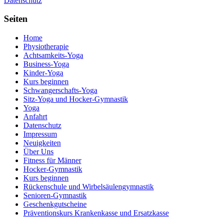
Datenschutz
Seiten
Home
Physiotherapie
Achtsamkeits-Yoga
Business-Yoga
Kinder-Yoga
Kurs beginnen
Schwanger­schafts-Yoga
Sitz-Yoga und Hocker-Gymnastik
Yoga
Anfahrt
Datenschutz
Impressum
Neuigkeiten
Über Uns
Fitness für Männer
Hocker-Gymnastik
Kurs beginnen
Rückenschule und Wirbelsäulen­gymnastik
Senioren-Gymnastik
Geschenkgutscheine
Präventionskurs Krankenkasse und Ersatzkasse