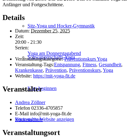
Anfänger und Fortgeschrittene.
Details
Sitz-Yoga und Hocker-Gymnastik
Datum:
Dezember 25, 2025
Zeit:
20:00 - 21:30
Serien:
Yoga am Donnerstagabend
Schwanger­schafts-Yoga
Veranstaltungskategorie:
Präventionskurs Yoga
Veranstaltung-Tags:
Entspannung
,
Fitness
,
Gesundheit
,
Krankenkasse
,
Prävention
,
Präventionskurs
,
Yoga
Website:
https://mit-yoga-fit.de
Veranstalter
Kurs beginnen
Andrea Zöllner
Telefon
02336-4705857
E-Mail
info@mit-yoga-fit.de
Veranstalter-Website anzeigen
Rückenschule
Veranstaltungsort