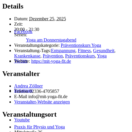
Details
Datum:
Dezember 25, 2025
Zeit:
20:00 - 21:30
Facebook
Serien:
Yoga am Donnerstagabend
Veranstaltungskategorie:
Präventionskurs Yoga
Veranstaltung-Tags:
Entspannung
,
Fitness
,
Gesundheit
,
Krankenkasse
,
Prävention
,
Präventionskurs
,
Yoga
Twitter
Website:
https://mit-yoga-fit.de
Veranstalter
Andrea Zöllner
Instagram
Telefon
02336-4705857
E-Mail
info@mit-yoga-fit.de
Veranstalter-Website anzeigen
Veranstaltungsort
Youtube
Praxis für Physio und Yoga