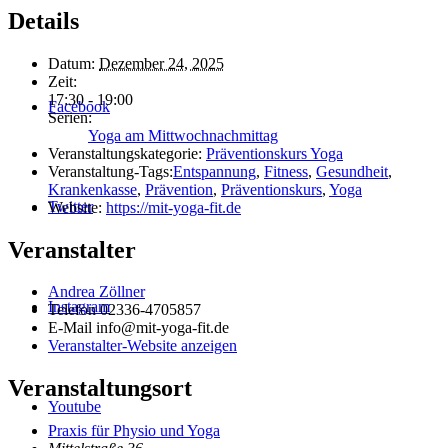
Details
Datum:
Dezember 24, 2025
Zeit:
17:30 - 19:00
Facebook
Serien:
Yoga am Mittwochnachmittag
Veranstaltungskategorie:
Präventionskurs Yoga
Veranstaltung-Tags:
Entspannung
,
Fitness
,
Gesundheit
,
Krankenkasse
,
Prävention
,
Präventionskurs
,
Yoga
Twitter
Website:
https://mit-yoga-fit.de
Veranstalter
Andrea Zöllner
Instagram
Telefon
02336-4705857
E-Mail
info@mit-yoga-fit.de
Veranstalter-Website anzeigen
Veranstaltungsort
Youtube
Praxis für Physio und Yoga