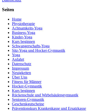
Datenschutz
Seiten
Home
Physiotherapie
Achtsamkeits-Yoga
Business-Yoga
Kinder-Yoga
Kurs beginnen
Schwanger­schafts-Yoga
Sitz-Yoga und Hocker-Gymnastik
Yoga
Anfahrt
Datenschutz
Impressum
Neuigkeiten
Über Uns
Fitness für Männer
Hocker-Gymnastik
Kurs beginnen
Rückenschule und Wirbelsäulen­gymnastik
Senioren-Gymnastik
Geschenkgutscheine
Präventionskurs Krankenkasse und Ersatzkasse