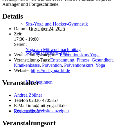
Anfänger und Fortgeschrittene.
Details
Sitz-Yoga und Hocker-Gymnastik
Datum:
Dezember 24, 2025
Zeit:
17:30 - 19:00
Serien:
Yoga am Mittwochnachmittag
Schwanger­schafts-Yoga
Veranstaltungskategorie:
Präventionskurs Yoga
Veranstaltung-Tags:
Entspannung
,
Fitness
,
Gesundheit
,
Krankenkasse
,
Prävention
,
Präventionskurs
,
Yoga
Website:
https://mit-yoga-fit.de
Veranstalter
Kurs beginnen
Andrea Zöllner
Telefon
02336-4705857
E-Mail
info@mit-yoga-fit.de
Veranstalter-Website anzeigen
Rückenschule
Veranstaltungsort