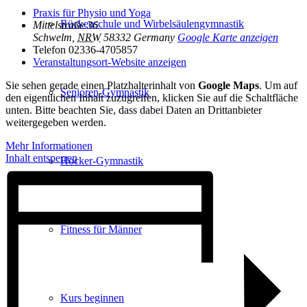
Praxis für Physio und Yoga
Rückenschule und Wirbelsäulen­gymnastik
Mittelstraße 36
Schwelm
,
NRW
58332
Germany
Google Karte anzeigen
Telefon
02336-4705857
Veranstaltungsort-Website anzeigen
Sie sehen gerade einen Platzhalterinhalt von
Google Maps
. Um auf
Senioren-Gymnastik
den eigentlichen Inhalt zuzugreifen, klicken Sie auf die Schaltfläche
unten. Bitte beachten Sie, dass dabei Daten an Drittanbieter
weitergegeben werden.
Mehr Informationen
Inhalt entsperren
Hocker-Gymnastik
Fitness für Männer
Kurs beginnen