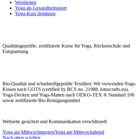
Weisheiten
Yoga als Gesundheitssport
Yoga-Kurs beginnen
Qualitäts­geprüfte, zerti­fizierte Kurse für Yoga, Rücken­schule und
Ent­spannung
Bio-Qualität und schad­stoffge­prüfte Tex­tilien: Wir ver­wen­den Yoga-
Kissen nach GOTS (certified by BCS no. 21988, lotuscrafts.eu),
Yoga-Decken und Yoga-Matten nach OEKO-TEX ® Standard 100
sowie zerti­fizierte Bio-Rei­nigungs­mittel
Webseite gesichert und Kommunikation verschlüsselt
Yoga am Mittwochmorgen
Yoga am Mittwochabend
Nach oben scrollen