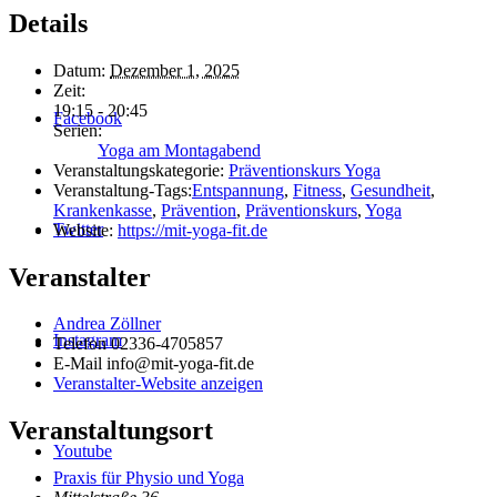
Details
Datum:
Dezember 1, 2025
Zeit:
19:15 - 20:45
Facebook
Serien:
Yoga am Montagabend
Veranstaltungskategorie:
Präventionskurs Yoga
Veranstaltung-Tags:
Entspannung
,
Fitness
,
Gesundheit
,
Krankenkasse
,
Prävention
,
Präventionskurs
,
Yoga
Twitter
Website:
https://mit-yoga-fit.de
Veranstalter
Andrea Zöllner
Instagram
Telefon
02336-4705857
E-Mail
info@mit-yoga-fit.de
Veranstalter-Website anzeigen
Veranstaltungsort
Youtube
Praxis für Physio und Yoga