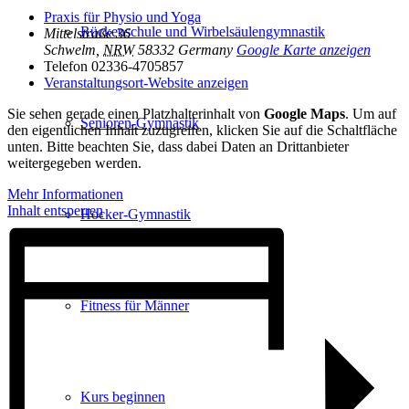
Praxis für Physio und Yoga
Rückenschule und Wirbelsäulen­gymnastik
Mittelstraße 36
Schwelm
,
NRW
58332
Germany
Google Karte anzeigen
Telefon
02336-4705857
Veranstaltungsort-Website anzeigen
Sie sehen gerade einen Platzhalterinhalt von
Google Maps
. Um auf
Senioren-Gymnastik
den eigentlichen Inhalt zuzugreifen, klicken Sie auf die Schaltfläche
unten. Bitte beachten Sie, dass dabei Daten an Drittanbieter
weitergegeben werden.
Mehr Informationen
Inhalt entsperren
Hocker-Gymnastik
Fitness für Männer
Kurs beginnen