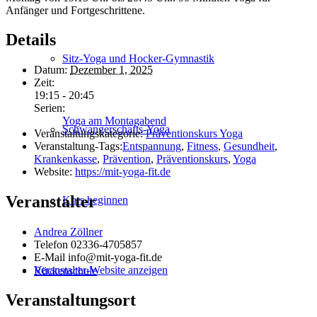
Anfänger und Fortgeschrittene.
Details
Sitz-Yoga und Hocker-Gymnastik
Datum:
Dezember 1, 2025
Zeit:
19:15 - 20:45
Serien:
Yoga am Montagabend
Schwanger­schafts-Yoga
Veranstaltungskategorie:
Präventionskurs Yoga
Veranstaltung-Tags:
Entspannung
,
Fitness
,
Gesundheit
,
Krankenkasse
,
Prävention
,
Präventionskurs
,
Yoga
Website:
https://mit-yoga-fit.de
Veranstalter
Kurs beginnen
Andrea Zöllner
Telefon
02336-4705857
E-Mail
info@mit-yoga-fit.de
Veranstalter-Website anzeigen
Rückenschule
Veranstaltungsort