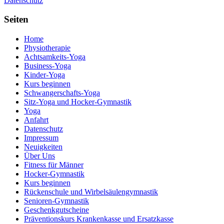
Datenschutz
Seiten
Home
Physiotherapie
Achtsamkeits-Yoga
Business-Yoga
Kinder-Yoga
Kurs beginnen
Schwanger­schafts-Yoga
Sitz-Yoga und Hocker-Gymnastik
Yoga
Anfahrt
Datenschutz
Impressum
Neuigkeiten
Über Uns
Fitness für Männer
Hocker-Gymnastik
Kurs beginnen
Rückenschule und Wirbelsäulen­gymnastik
Senioren-Gymnastik
Geschenkgutscheine
Präventionskurs Krankenkasse und Ersatzkasse