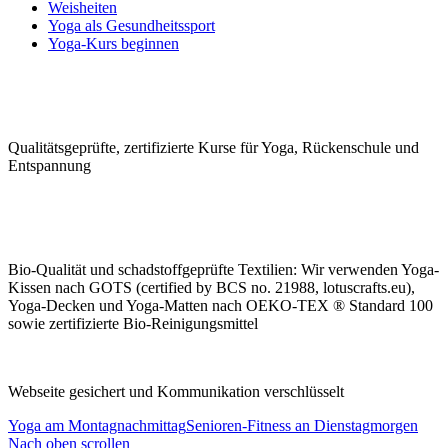
Weisheiten
Yoga als Gesundheitssport
Yoga-Kurs beginnen
Qualitäts­geprüfte, zerti­fizierte Kurse für Yoga, Rücken­schule und
Ent­spannung
Bio-Qualität und schad­stoffge­prüfte Tex­tilien: Wir ver­wen­den Yoga-
Kissen nach GOTS (certified by BCS no. 21988, lotuscrafts.eu),
Yoga-Decken und Yoga-Matten nach OEKO-TEX ® Standard 100
sowie zerti­fizierte Bio-Rei­nigungs­mittel
Webseite gesichert und Kommunikation verschlüsselt
Yoga am Montagnachmittag
Senioren-Fitness an Dienstagmorgen
Nach oben scrollen