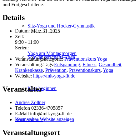
und Fortgeschrittene.
Details
Sitz-Yoga und Hocker-Gymnastik
Datum:
März 31, 2025
Zeit:
9:30 - 11:00
Serien:
Yoga am Montagmorgen
Schwanger­schafts-Yoga
Veranstaltungskategorie:
Präventionskurs Yoga
Veranstaltung-Tags:
Entspannung
,
Fitness
,
Gesundheit
,
Krankenkasse
,
Prävention
,
Präventionskurs
,
Yoga
Website:
https://mit-yoga-fit.de
Veranstalter
Kurs beginnen
Andrea Zöllner
Telefon
02336-4705857
E-Mail
info@mit-yoga-fit.de
Veranstalter-Website anzeigen
Rückenschule
Veranstaltungsort