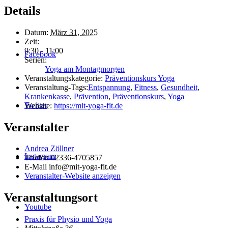
Details
Datum:
März 31, 2025
Zeit:
9:30 - 11:00
Facebook
Serien:
Yoga am Montagmorgen
Veranstaltungskategorie:
Präventionskurs Yoga
Veranstaltung-Tags:
Entspannung
,
Fitness
,
Gesundheit
,
Krankenkasse
,
Prävention
,
Präventionskurs
,
Yoga
Twitter
Website:
https://mit-yoga-fit.de
Veranstalter
Andrea Zöllner
Instagram
Telefon
02336-4705857
E-Mail
info@mit-yoga-fit.de
Veranstalter-Website anzeigen
Veranstaltungsort
Youtube
Praxis für Physio und Yoga