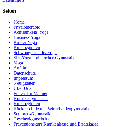
Datenschutz
Seiten
Home
Physiotherapie
Achtsamkeits-Yoga
Business-Yoga
Kinder-Yoga
Kurs beginnen
Schwanger­schafts-Yoga
Sitz-Yoga und Hocker-Gymnastik
Yoga
Anfahrt
Datenschutz
Impressum
Neuigkeiten
Über Uns
Fitness für Männer
Hocker-Gymnastik
Kurs beginnen
Rückenschule und Wirbelsäulen­gymnastik
Senioren-Gymnastik
Geschenkgutscheine
Präventionskurs Krankenkasse und Ersatzkasse