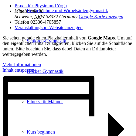
Praxis für Physio und Yoga
Rückenschule und Wirbelsäulen­gymnastik
Mittelstraße 36
Schwelm
,
NRW
58332
Germany
Google Karte anzeigen
Telefon
02336-4705857
Veranstaltungsort-Website anzeigen
Sie sehen gerade einen Platzhalterinhalt von
Google Maps
. Um auf
Senioren-Gymnastik
den eigentlichen Inhalt zuzugreifen, klicken Sie auf die Schaltfläche
unten. Bitte beachten Sie, dass dabei Daten an Drittanbieter
weitergegeben werden.
Mehr Informationen
Inhalt entsperren
Hocker-Gymnastik
Fitness für Männer
Kurs beginnen