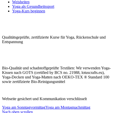
Weisheiten
Yoga als Gesundheitssport
Yoga-Kurs beginnen
Qualitäts­geprüfte, zerti­fizierte Kurse für Yoga, Rücken­schule und
Ent­spannung
Bio-Qualität und schad­stoffge­prüfte Tex­tilien: Wir ver­wen­den Yoga-
Kissen nach GOTS (certified by BCS no. 21988, lotuscrafts.eu),
Yoga-Decken und Yoga-Matten nach OEKO-TEX ® Standard 100
sowie zerti­fizierte Bio-Rei­nigungs­mittel
Webseite gesichert und Kommunikation verschlüsselt
Yoga am Sonntagvormittag
Yoga am Montagnachmittag
Nach oben scrollen