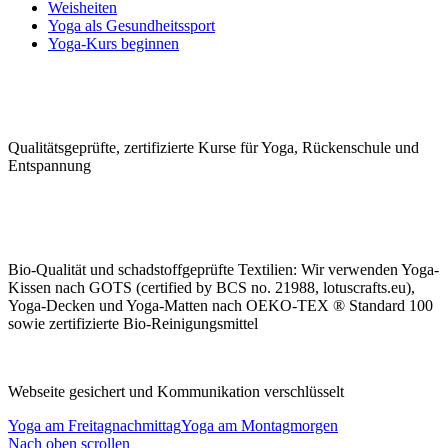
Weisheiten
Yoga als Gesundheitssport
Yoga-Kurs beginnen
Qualitäts­geprüfte, zerti­fizierte Kurse für Yoga, Rücken­schule und
Ent­spannung
Bio-Qualität und schad­stoffge­prüfte Tex­tilien: Wir ver­wen­den Yoga-
Kissen nach GOTS (certified by BCS no. 21988, lotuscrafts.eu),
Yoga-Decken und Yoga-Matten nach OEKO-TEX ® Standard 100
sowie zerti­fizierte Bio-Rei­nigungs­mittel
Webseite gesichert und Kommunikation verschlüsselt
Yoga am Freitagnachmittag
Yoga am Montagmorgen
Nach oben scrollen