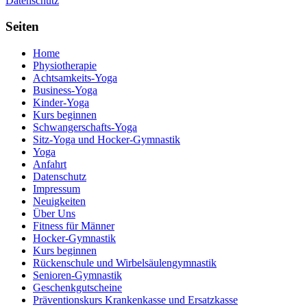
Datenschutz
Seiten
Home
Physiotherapie
Achtsamkeits-Yoga
Business-Yoga
Kinder-Yoga
Kurs beginnen
Schwanger­schafts-Yoga
Sitz-Yoga und Hocker-Gymnastik
Yoga
Anfahrt
Datenschutz
Impressum
Neuigkeiten
Über Uns
Fitness für Männer
Hocker-Gymnastik
Kurs beginnen
Rückenschule und Wirbelsäulen­gymnastik
Senioren-Gymnastik
Geschenkgutscheine
Präventionskurs Krankenkasse und Ersatzkasse