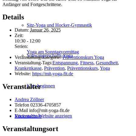
Anfänger und Fortgeschrittene.
Details
Sitz-Yoga und Hocker-Gymnastik
Datum:
Januar 26, 2025
Zeit:
10:30 - 12:00
Serien:
Yoga am Sonntagvormittag
Schwanger­schafts-Yoga
Veranstaltungskategorie:
Präventionskurs Yoga
Veranstaltung-Tags:
Entspannung
,
Fitness
,
Gesundheit
,
Krankenkasse
,
Prävention
,
Präventionskurs
,
Yoga
Website:
https://mit-yoga-fit.de
Veranstalter
Kurs beginnen
Andrea Zöllner
Telefon
02336-4705857
E-Mail
info@mit-yoga-fit.de
Veranstalter-Website anzeigen
Rückenschule
Veranstaltungsort