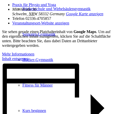
Praxis für Physio und Yoga
Rückenschule und Wirbelsäulen­gymnastik
Mittelstraße 36
Schwelm
,
NRW
58332
Germany
Google Karte anzeigen
Telefon
02336-4705857
Veranstaltungsort-Website anzeigen
Sie sehen gerade einen Platzhalterinhalt von
Google Maps
. Um auf
Senioren-Gymnastik
den eigentlichen Inhalt zuzugreifen, klicken Sie auf die Schaltfläche
unten. Bitte beachten Sie, dass dabei Daten an Drittanbieter
weitergegeben werden.
Mehr Informationen
Inhalt entsperren
Hocker-Gymnastik
Fitness für Männer
Kurs beginnen