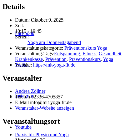
Details
Datum:
Oktober 9, 2025
Zeit:
18:15 - 19:45
Facebook
Serien:
Yoga am Donnerstagabend
Veranstaltungskategorie:
Präventionskurs Yoga
Veranstaltung-Tags:
Entspannung
,
Fitness
,
Gesundheit
,
Krankenkasse
,
Prävention
,
Präventionskurs
,
Yoga
Twitter
Website:
https://mit-yoga-fit.de
Veranstalter
Andrea Zöllner
Instagram
Telefon
02336-4705857
E-Mail
info@mit-yoga-fit.de
Veranstalter-Website anzeigen
Veranstaltungsort
Youtube
Praxis für Physio und Yoga