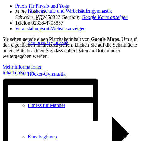
Praxis für Physio und Yoga
Rückenschule und Wirbelsäulen­gymnastik
Mittelstraße 36
Schwelm
,
NRW
58332
Germany
Google Karte anzeigen
Telefon
02336-4705857
Veranstaltungsort-Website anzeigen
Sie sehen gerade einen Platzhalterinhalt von
Google Maps
. Um auf
Senioren-Gymnastik
den eigentlichen Inhalt zuzugreifen, klicken Sie auf die Schaltfläche
unten. Bitte beachten Sie, dass dabei Daten an Drittanbieter
weitergegeben werden.
Mehr Informationen
Inhalt entsperren
Hocker-Gymnastik
Fitness für Männer
Kurs beginnen