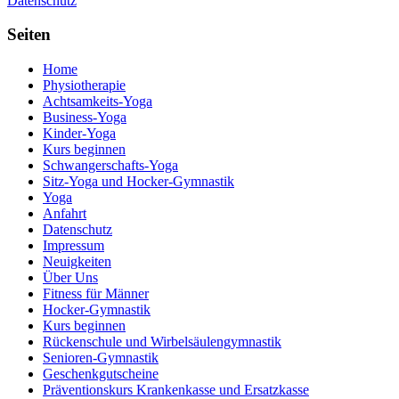
Datenschutz
Seiten
Home
Physiotherapie
Achtsamkeits-Yoga
Business-Yoga
Kinder-Yoga
Kurs beginnen
Schwanger­schafts-Yoga
Sitz-Yoga und Hocker-Gymnastik
Yoga
Anfahrt
Datenschutz
Impressum
Neuigkeiten
Über Uns
Fitness für Männer
Hocker-Gymnastik
Kurs beginnen
Rückenschule und Wirbelsäulen­gymnastik
Senioren-Gymnastik
Geschenkgutscheine
Präventionskurs Krankenkasse und Ersatzkasse