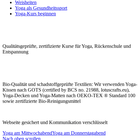
Weisheiten
Yoga als Gesundheitssport
Yoga-Kurs beginnen
Qualitäts­geprüfte, zerti­fizierte Kurse für Yoga, Rücken­schule und
Ent­spannung
Bio-Qualität und schad­stoffge­prüfte Tex­tilien: Wir ver­wen­den Yoga-
Kissen nach GOTS (certified by BCS no. 21988, lotuscrafts.eu),
Yoga-Decken und Yoga-Matten nach OEKO-TEX ® Standard 100
sowie zerti­fizierte Bio-Rei­nigungs­mittel
Webseite gesichert und Kommunikation verschlüsselt
Yoga am Mittwochabend
Yoga am Donnerstagabend
Nach oben scrollen