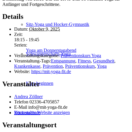
Anfänger und Fortgeschrittene.
Details
Sitz-Yoga und Hocker-Gymnastik
Datum:
Oktober 9, 2025
Zeit:
18:15 - 19:45
Serien:
Yoga am Donnerstagabend
Schwanger­schafts-Yoga
Veranstaltungskategorie:
Präventionskurs Yoga
Veranstaltung-Tags:
Entspannung
,
Fitness
,
Gesundheit
,
Krankenkasse
,
Prävention
,
Präventionskurs
,
Yoga
Website:
https://mit-yoga-fit.de
Veranstalter
Kurs beginnen
Andrea Zöllner
Telefon
02336-4705857
E-Mail
info@mit-yoga-fit.de
Veranstalter-Website anzeigen
Rückenschule
Veranstaltungsort