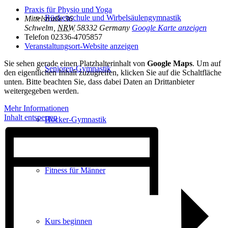
Praxis für Physio und Yoga
Rückenschule und Wirbelsäulen­gymnastik
Mittelstraße 36
Schwelm
,
NRW
58332
Germany
Google Karte anzeigen
Telefon
02336-4705857
Veranstaltungsort-Website anzeigen
Sie sehen gerade einen Platzhalterinhalt von
Google Maps
. Um auf
Senioren-Gymnastik
den eigentlichen Inhalt zuzugreifen, klicken Sie auf die Schaltfläche
unten. Bitte beachten Sie, dass dabei Daten an Drittanbieter
weitergegeben werden.
Mehr Informationen
Inhalt entsperren
Hocker-Gymnastik
Fitness für Männer
Kurs beginnen