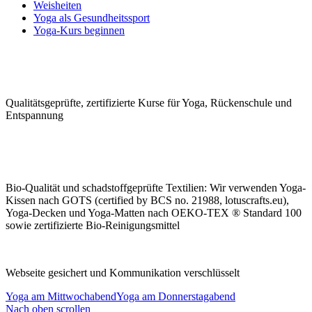
Weisheiten
Yoga als Gesundheitssport
Yoga-Kurs beginnen
Qualitäts­geprüfte, zerti­fizierte Kurse für Yoga, Rücken­schule und
Ent­spannung
Bio-Qualität und schad­stoffge­prüfte Tex­tilien: Wir ver­wen­den Yoga-
Kissen nach GOTS (certified by BCS no. 21988, lotuscrafts.eu),
Yoga-Decken und Yoga-Matten nach OEKO-TEX ® Standard 100
sowie zerti­fizierte Bio-Rei­nigungs­mittel
Webseite gesichert und Kommunikation verschlüsselt
Yoga am Mittwochabend
Yoga am Donnerstagabend
Nach oben scrollen