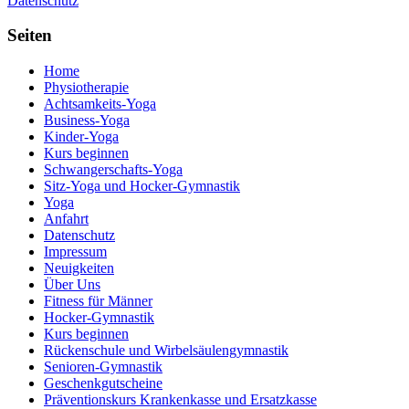
Datenschutz
Seiten
Home
Physiotherapie
Achtsamkeits-Yoga
Business-Yoga
Kinder-Yoga
Kurs beginnen
Schwanger­schafts-Yoga
Sitz-Yoga und Hocker-Gymnastik
Yoga
Anfahrt
Datenschutz
Impressum
Neuigkeiten
Über Uns
Fitness für Männer
Hocker-Gymnastik
Kurs beginnen
Rückenschule und Wirbelsäulen­gymnastik
Senioren-Gymnastik
Geschenkgutscheine
Präventionskurs Krankenkasse und Ersatzkasse