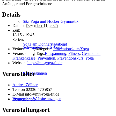
Anfänger und Fortgeschrittene.
Details
Sitz-Yoga und Hocker-Gymnastik
Datum:
Dezember 11, 2025
Zeit:
18:15 - 19:45
Serien:
Yoga am Donnerstagabend
Schwanger­schafts-Yoga
Veranstaltungskategorie:
Präventionskurs Yoga
Veranstaltung-Tags:
Entspannung
,
Fitness
,
Gesundheit
,
Krankenkasse
,
Prävention
,
Präventionskurs
,
Yoga
Website:
https://mit-yoga-fit.de
Veranstalter
Kurs beginnen
Andrea Zöllner
Telefon
02336-4705857
E-Mail
info@mit-yoga-fit.de
Veranstalter-Website anzeigen
Rückenschule
Veranstaltungsort