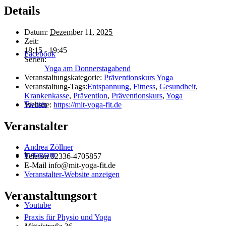
Details
Datum:
Dezember 11, 2025
Zeit:
18:15 - 19:45
Facebook
Serien:
Yoga am Donnerstagabend
Veranstaltungskategorie:
Präventionskurs Yoga
Veranstaltung-Tags:
Entspannung
,
Fitness
,
Gesundheit
,
Krankenkasse
,
Prävention
,
Präventionskurs
,
Yoga
Twitter
Website:
https://mit-yoga-fit.de
Veranstalter
Andrea Zöllner
Instagram
Telefon
02336-4705857
E-Mail
info@mit-yoga-fit.de
Veranstalter-Website anzeigen
Veranstaltungsort
Youtube
Praxis für Physio und Yoga