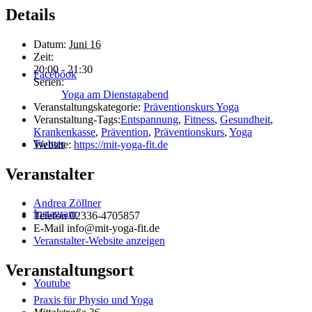
Details
Datum:
Juni 16
Zeit:
20:00 - 21:30
Facebook
Serien:
Yoga am Dienstagabend
Veranstaltungskategorie:
Präventionskurs Yoga
Veranstaltung-Tags:
Entspannung
,
Fitness
,
Gesundheit
,
Krankenkasse
,
Prävention
,
Präventionskurs
,
Yoga
Twitter
Website:
https://mit-yoga-fit.de
Veranstalter
Andrea Zöllner
Instagram
Telefon
02336-4705857
E-Mail
info@mit-yoga-fit.de
Veranstalter-Website anzeigen
Veranstaltungsort
Youtube
Praxis für Physio und Yoga