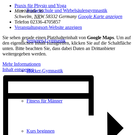
Praxis für Physio und Yoga
Rückenschule und Wirbelsäulen­gymnastik
Mittelstraße 36
Schwelm
,
NRW
58332
Germany
Google Karte anzeigen
Telefon
02336-4705857
Veranstaltungsort-Website anzeigen
Sie sehen gerade einen Platzhalterinhalt von
Google Maps
. Um auf
Senioren-Gymnastik
den eigentlichen Inhalt zuzugreifen, klicken Sie auf die Schaltfläche
unten. Bitte beachten Sie, dass dabei Daten an Drittanbieter
weitergegeben werden.
Mehr Informationen
Inhalt entsperren
Hocker-Gymnastik
Fitness für Männer
Kurs beginnen