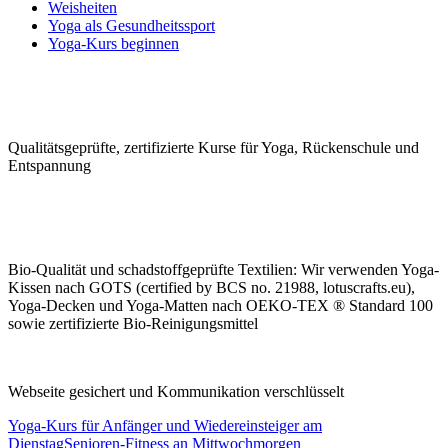
Weisheiten
Yoga als Gesundheitssport
Yoga-Kurs beginnen
Qualitäts­geprüfte, zerti­fizierte Kurse für Yoga, Rücken­schule und
Ent­spannung
Bio-Qualität und schad­stoffge­prüfte Tex­tilien: Wir ver­wen­den Yoga-
Kissen nach GOTS (certified by BCS no. 21988, lotuscrafts.eu),
Yoga-Decken und Yoga-Matten nach OEKO-TEX ® Standard 100
sowie zerti­fizierte Bio-Rei­nigungs­mittel
Webseite gesichert und Kommunikation verschlüsselt
Yoga-Kurs für Anfänger und Wiedereinsteiger am
Dienstag
Senioren-Fitness an Mittwochmorgen