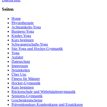
Datenschutz
Seiten
Home
Physiotherapie
Achtsamkeits-Yoga
Business-Yoga
Kinder-Yoga
Kurs beginnen
Schwanger­schafts-Yoga
Sitz-Yoga und Hocker-Gymnastik
Yoga
Anfahrt
Datenschutz
Impressum
Neuigkeiten
Über Uns
Fitness für Männer
Hocker-Gymnastik
Kurs beginnen
Rückenschule und Wirbelsäulen­gymnastik
Senioren-Gymnastik
Geschenkgutscheine
Präventionskurs Krankenkasse und Ersatzkasse