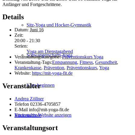
Anfänger und Fortgeschrittene.
Details
Sitz-Yoga und Hocker-Gymnastik
Datum:
Juni 16
Zeit:
20:00 - 21:30
Serien:
Yoga am Dienstagabend
Schwanger­schafts-Yoga
Veranstaltungskategorie:
Präventionskurs Yoga
Veranstaltung-Tags:
Entspannung
,
Fitness
,
Gesundheit
,
Krankenkasse
,
Prävention
,
Präventionskurs
,
Yoga
Website:
https://mit-yoga-fit.de
Veranstalter
Kurs beginnen
Andrea Zöllner
Telefon
02336-4705857
E-Mail
info@mit-yoga-fit.de
Veranstalter-Website anzeigen
Rückenschule
Veranstaltungsort