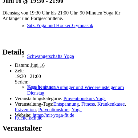
Juni 16 @ 19:30
-
21:00
Dienstag von 19:30 Uhr bis 21:00 Uhr. 90 Minuten Yoga für
Anfänger und Fortgeschrittene.
Sitz-Yoga und Hocker-Gymnastik
Details
Schwanger­schafts-Yoga
Datum:
Juni 16
Zeit:
19:30 - 21:00
Serien:
Kurs beginnen
Yoga-Kurs für Anfänger und Wiedereinsteiger am
Dienstag
Veranstaltungskategorie:
Präventionskurs Yoga
Veranstaltung-Tags:
Entspannung
,
Fitness
,
Krankenkasse
,
Prävention
,
Präventionskurs
,
Yoga
Website:
https://mit-yoga-fit.de
Rückenschule
Veranstalter