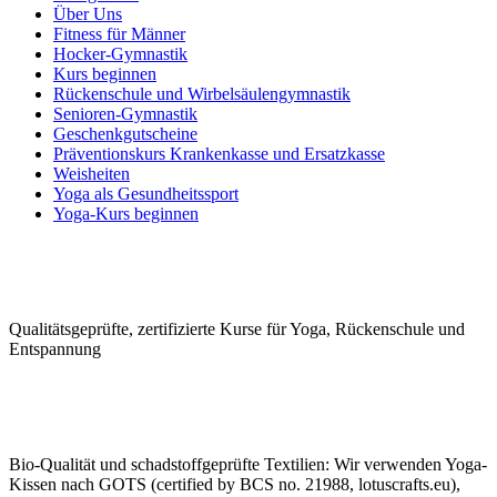
Über Uns
Fitness für Männer
Hocker-Gymnastik
Kurs beginnen
Rückenschule und Wirbelsäulen­gymnastik
Senioren-Gymnastik
Geschenkgutscheine
Präventionskurs Krankenkasse und Ersatzkasse
Weisheiten
Yoga als Gesundheitssport
Yoga-Kurs beginnen
Qualitäts­geprüfte, zerti­fizierte Kurse für Yoga, Rücken­schule und
Ent­spannung
Bio-Qualität und schad­stoffge­prüfte Tex­tilien: Wir ver­wen­den Yoga-
Kissen nach GOTS (certified by BCS no. 21988, lotuscrafts.eu),