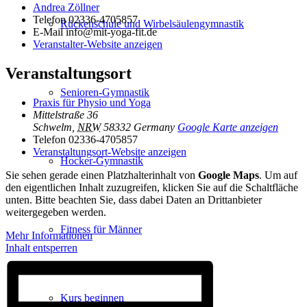
Andrea Zöllner
Telefon
02336-4705857
Rückenschule und Wirbelsäulen­gymnastik
E-Mail
info@mit-yoga-fit.de
Veranstalter-Website anzeigen
Veranstaltungsort
Senioren-Gymnastik
Praxis für Physio und Yoga
Mittelstraße 36
Schwelm
,
NRW
58332
Germany
Google Karte anzeigen
Telefon
02336-4705857
Veranstaltungsort-Website anzeigen
Hocker-Gymnastik
Sie sehen gerade einen Platzhalterinhalt von
Google Maps
. Um auf
den eigentlichen Inhalt zuzugreifen, klicken Sie auf die Schaltfläche
unten. Bitte beachten Sie, dass dabei Daten an Drittanbieter
weitergegeben werden.
Fitness für Männer
Mehr Informationen
Inhalt entsperren
Kurs beginnen