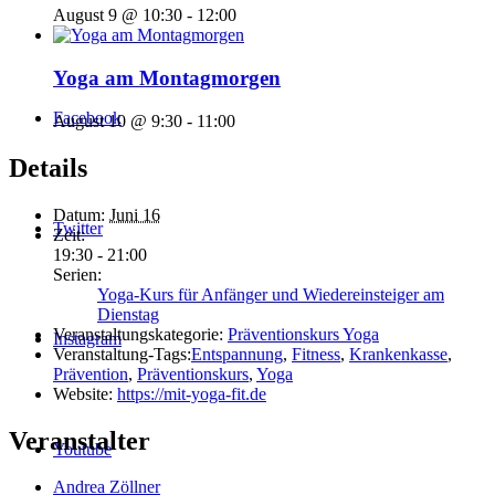
August 9 @ 10:30
-
12:00
Yoga am Montagmorgen
Facebook
August 10 @ 9:30
-
11:00
Details
Datum:
Juni 16
Twitter
Zeit:
19:30 - 21:00
Serien:
Yoga-Kurs für Anfänger und Wiedereinsteiger am
Dienstag
Veranstaltungskategorie:
Präventionskurs Yoga
Instagram
Veranstaltung-Tags:
Entspannung
,
Fitness
,
Krankenkasse
,
Prävention
,
Präventionskurs
,
Yoga
Website:
https://mit-yoga-fit.de
Veranstalter
Youtube
Andrea Zöllner